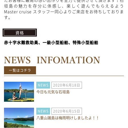
たお客様に最高の想い出作りを全力で提供させて頂きます！石
垣島の魅力を存分に体感し、楽しく遊んでもらえるよう
Master cruise スタッフ一同心よりご来店をお待ちしておりま
す。
資格
赤十字水難救助員、一級小型船舶、特殊小型船舶
一覧はコチラ
NEWS
2020年6月18日
今日も元気な石垣島
NEWS
2020年6月15日
八重山諸島は梅雨明けしましたよ！！