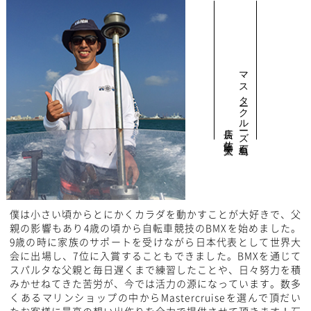
マスタークルーズ石垣島
店長 佐藤 聖大
僕は小さい頃からとにかくカラダを動かすことが大好きで、父
親の影響もあり4歳の頃から自転車競技のBMXを始めました。
9歳の時に家族のサポートを受けながら日本代表として世界大
会に出場し、7位に入賞することもできました。BMXを通じて
スパルタな父親と毎日遅くまで練習したことや、日々努力を積
みかせねてきた苦労が、今では活力の源になっています。数多
くあるマリンショップの中からMastercruiseを選んで頂だい