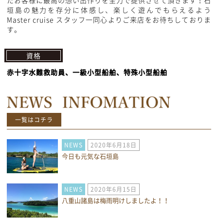
たお客様に最高の想い出作りを全力で提供させて頂きます！石
垣島の魅力を存分に体感し、楽しく遊んでもらえるよう
Master cruise スタッフ一同心よりご来店をお待ちしておりま
す。
資格
赤十字水難救助員、一級小型船舶、特殊小型船舶
一覧はコチラ
NEWS
2020年6月18日
今日も元気な石垣島
NEWS
2020年6月15日
八重山諸島は梅雨明けしましたよ！！