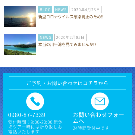
BLOG
NEWS
2020年4月23日
新型コロナウイルス感染防止のため!!
NEWS
2020年2月05日
本当の川平湾を見てみませんか!?
ご予約・お問い合わせはコチラから
0980-87-7339
お問い合わせフォー
ムへ
受付時間：9:00-20:00 無休
※ツアー時には折り返しお
24時間受付中です
電話いたします