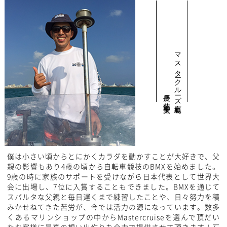
マスタークルーズ石垣島
店長 佐藤 聖大
僕は小さい頃からとにかくカラダを動かすことが大好きで、父
親の影響もあり4歳の頃から自転車競技のBMXを始めました。
9歳の時に家族のサポートを受けながら日本代表として世界大
会に出場し、7位に入賞することもできました。BMXを通じて
スパルタな父親と毎日遅くまで練習したことや、日々努力を積
みかせねてきた苦労が、今では活力の源になっています。数多
くあるマリンショップの中からMastercruiseを選んで頂だい