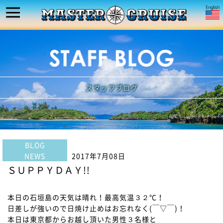
スタッフブログ
BLOG
NEWS
2017年7月08日
ＳＵＰＰＹＤＡＹ!!
本日の石垣島の天気は晴れ！最高気温３２℃！
日差しが強いので日焼け止めはお忘れなく(￣▽￣)！
本日は東京都からお越し頂いた男性３名様と